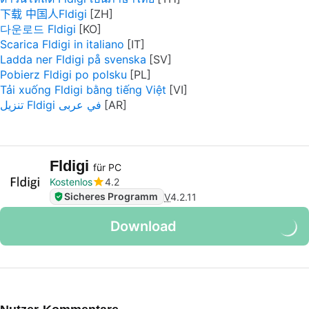
下载 中国人Fldigi
다운로드 Fldigi
Scarica Fldigi in italiano
Ladda ner Fldigi på svenska
Pobierz Fldigi po polsku
Tải xuống Fldigi bằng tiếng Việt
تنزيل Fldigi في عربى
Fldigi
für PC
Kostenlos
4.2
Sicheres Programm
V
4.2.11
Download